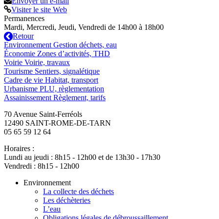
Envoyer un e-mail
Visiter le site Web
Permanences
Mardi, Mercredi, Jeudi, Vendredi de 14h00 à 18h00
Retour
Environnement
Gestion déchets, eau
Économie
Zones d’activités, THD
Voirie
Voirie, travaux
Tourisme
Sentiers, signalétique
Cadre de vie
Habitat, transport
Urbanisme
PLU, règlementation
Assainissement
Règlement, tarifs
70 Avenue Saint-Ferréols
12490 SAINT-ROME-DE-TARN
05 65 59 12 64
Horaires :
Lundi au jeudi : 8h15 - 12h00 et de 13h30 - 17h30
Vendredi : 8h15 - 12h00
Environnement
La collecte des déchets
Les déchèteries
L’eau
Obligations légales de débroussaillement