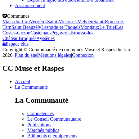
Assainissement
Communes
Viala-du-Tarn
Verrières
Saint-Victor-et-Melvieu
Saint-Rome-de-
Tarn
Saint-Beauzély
Lestrade-et-Thouels
Montjaux
Le Truel
Les
Costes-Gozon
Castelnau-Pégayrols
Brousse-le-
Château
Broquiès
Ayssènes
Espace élus
Copyright © Communauté de communes Muse et Raspes du Tarn
2026
|
Plan du site
|
Mentions légales
|
Connexion
CC Muse et Raspes
Accueil
La Communauté
La Communauté
Compétences
Le Conseil Communautaire
Publications
Marchés publics
Bâtiments et équipements