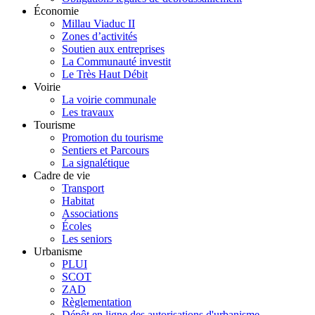
Économie
Millau Viaduc II
Zones d’activités
Soutien aux entreprises
La Communauté investit
Le Très Haut Débit
Voirie
La voirie communale
Les travaux
Tourisme
Promotion du tourisme
Sentiers et Parcours
La signalétique
Cadre de vie
Transport
Habitat
Associations
Écoles
Les seniors
Urbanisme
PLUI
SCOT
ZAD
Règlementation
Dépôt en ligne des autorisations d'urbanisme