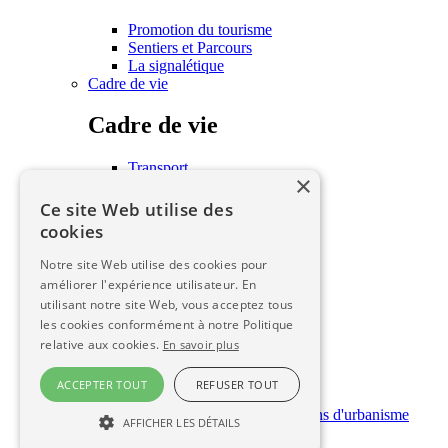
Promotion du tourisme
Sentiers et Parcours
La signalétique
Cadre de vie
Cadre de vie
Transport
×
Habitat
Associations
Ce site Web utilise des
Écoles
cookies
Les seniors
Urbanisme
Notre site Web utilise des cookies pour
améliorer l'expérience utilisateur. En
Urbanisme
utilisant notre site Web, vous acceptez tous
les cookies conformément à notre Politique
PLUI
relative aux cookies.
En savoir plus
SCOT
ZAD
ACCEPTER TOUT
REFUSER TOUT
Règlementation
Dépôt en ligne des autorisations d'urbanisme
AFFICHER LES DÉTAILS
Infos pratiques