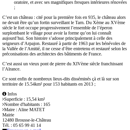
oratoire, et avec ses magnifiques fresques intérieures rénovées
;
C’est un château : cité pour la première fois en 935, le château alors
ne devait être qu’un fortin surveillant le Tarn. Du Xème au XVème
siècle le fort occupe progressivement l’ensemble de l’éperon
surplombant le village pour avoir la forme qu’on lui connaît
aujourd’hui. Son histoire s’adosse principalement à celle des
seigneurs d’Arpajon. Restauré à partir de 1963 par les bénévoles de
la Vallée de l’Amitié, il ne cesse d’être entretenu et restauré selon les
préconisations des architectes des bâtiments de France.
C’est aussi un vieux pont de pierre du XIVème siècle franchissant
l’Alrance.
Ce sont enfin de nombreux lieux-dits disséminés çà et là sur son
territoire de 15.54km² pour 153 habitants en 2013 ;
Leaflet
| ©
OpenStreetMap
Infos
+
Superficie : 15,54 km²
Nombre d'habitants : 165
−
Maire : Aline MATET
Mairie
12480 Brousse-le-Château
Tél. : 05 65 99 41 14