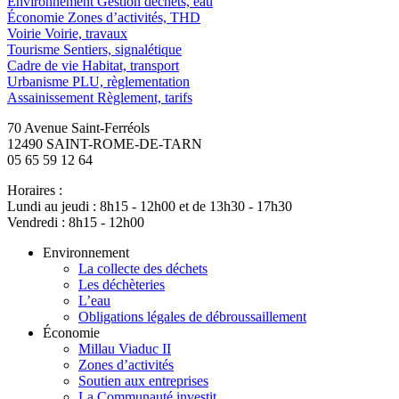
Environnement
Gestion déchets, eau
Économie
Zones d’activités, THD
Voirie
Voirie, travaux
Tourisme
Sentiers, signalétique
Cadre de vie
Habitat, transport
Urbanisme
PLU, règlementation
Assainissement
Règlement, tarifs
70 Avenue Saint-Ferréols
12490 SAINT-ROME-DE-TARN
05 65 59 12 64
Horaires :
Lundi au jeudi : 8h15 - 12h00 et de 13h30 - 17h30
Vendredi : 8h15 - 12h00
Environnement
La collecte des déchets
Les déchèteries
L’eau
Obligations légales de débroussaillement
Économie
Millau Viaduc II
Zones d’activités
Soutien aux entreprises
La Communauté investit