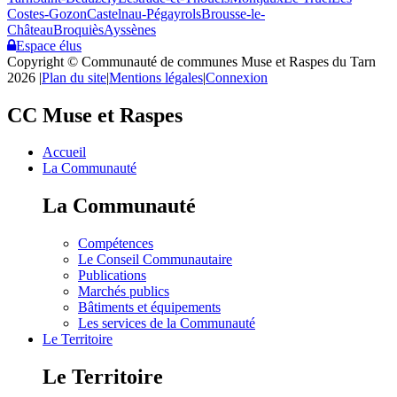
Costes-Gozon
Castelnau-Pégayrols
Brousse-le-
Château
Broquiès
Ayssènes
Espace élus
Copyright © Communauté de communes Muse et Raspes du Tarn
2026
|
Plan du site
|
Mentions légales
|
Connexion
CC Muse et Raspes
Accueil
La Communauté
La Communauté
Compétences
Le Conseil Communautaire
Publications
Marchés publics
Bâtiments et équipements
Les services de la Communauté
Le Territoire
Le Territoire