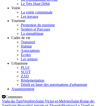
Le Très Haut Débit
Voirie
La voirie communale
Les travaux
Tourisme
Promotion du tourisme
Sentiers et Parcours
La signalétique
Cadre de vie
Transport
Habitat
Associations
Écoles
Les seniors
Urbanisme
PLUI
SCOT
ZAD
Règlementation
Dépôt en ligne des autorisations d'urbanisme
Assainissement
Communes
Viala-du-Tarn
Verrières
Saint-Victor-et-Melvieu
Saint-Rome-de-
Tarn
Saint-Beauzély
Lestrade-et-Thouels
Montjaux
Le Truel
Les