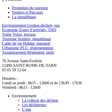
Promotion du tourisme
Sentiers et Parcours
La signalétique
Environnement
Gestion déchets, eau
Économie
Zones d’activités, THD
Voirie
Voirie, travaux
Tourisme
Sentiers, signalétique
Cadre de vie
Habitat, transport
Urbanisme
PLU, règlementation
Assainissement
Règlement, tarifs
70 Avenue Saint-Ferréols
12490 SAINT-ROME-DE-TARN
05 65 59 12 64
Horaires :
Lundi au jeudi : 8h15 - 12h00 et de 13h30 - 17h30
Vendredi : 8h15 - 12h00
Environnement
La collecte des déchets
Les déchèteries
L’eau