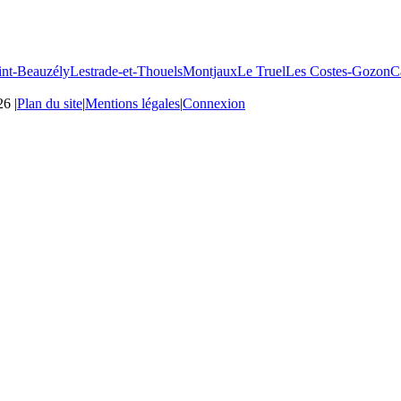
int-Beauzély
Lestrade-et-Thouels
Montjaux
Le Truel
Les Costes-Gozon
C
26
|
Plan du site
|
Mentions légales
|
Connexion