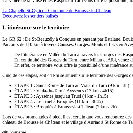
La Vallée de la Muse et les Raspes du Tarn vous offre la possibilité, to
La Chapelle St-Cyrice - Commune de Brousse-le-Château
Découvrez les sentiers balisés
L'itinérance sur le territoire
Le GR 62 : De St-Beauzély à Conques en passant par Estalane, Boulo
Parcours de 110 km à travers Causses, Gorges, Monts et Lacs en Avey
De l’itinérance en Vallée du Tarn à travers les Gorges des Raspe
En continuité des Gorges du Tarn, entre Millau et Albi, venez d
En effet, ce territoire vous offre la possibilité d’une itinérance
Cinq de ces étapes, soit 44 km se situent sur le territoire des Gorges d
ÉTAPE 1 : Saint-Rome de Tarn au Viala-du-Tarn (9 km - 3h)
ÉTAPE 2 : Viala-du-Tarn à Ayssènes (13 km - 4h15)
ÉTAPE 3 : Ayssènes jusqu'au Truel (4 km - 1h15)
ÉTAPE 4 : Le Truel à Broquiès (11 km - 3h45)
ÉTAPE 5 : Broquiès à Brousse-le-Château (7 km - 2h)
Lors de vos promenades à pied, il est certain que vous rencontrez des
château de Brousse-le-Château et le village d'Auriac à St-Rome de T
Tourisme