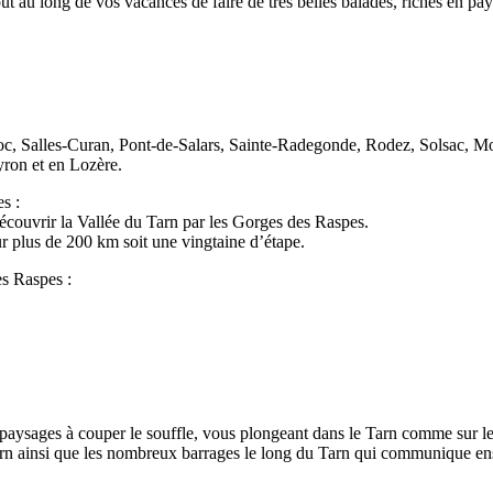
ut au long de vos vacances de faire de très belles balades, riches en pay
c, Salles-Curan, Pont-de-Salars, Sainte-Radegonde, Rodez, Solsac, Mo
ron et en Lozère.
s :
écouvrir la Vallée du Tarn par les Gorges des Raspes.
 sur plus de 200 km soit une vingtaine d’étape.
es Raspes :
 paysages à couper le souffle, vous plongeant dans le Tarn comme sur l
arn ainsi que les nombreux barrages le long du Tarn qui communique ens