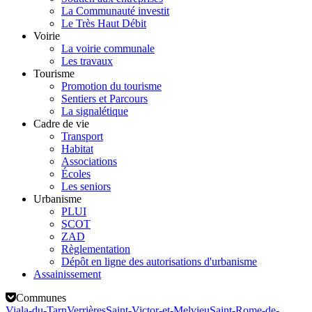
La Communauté investit
Le Très Haut Débit
Voirie
La voirie communale
Les travaux
Tourisme
Promotion du tourisme
Sentiers et Parcours
La signalétique
Cadre de vie
Transport
Habitat
Associations
Écoles
Les seniors
Urbanisme
PLUI
SCOT
ZAD
Règlementation
Dépôt en ligne des autorisations d'urbanisme
Assainissement
Communes
Viala-du-Tarn
Verrières
Saint-Victor-et-Melvieu
Saint-Rome-de-