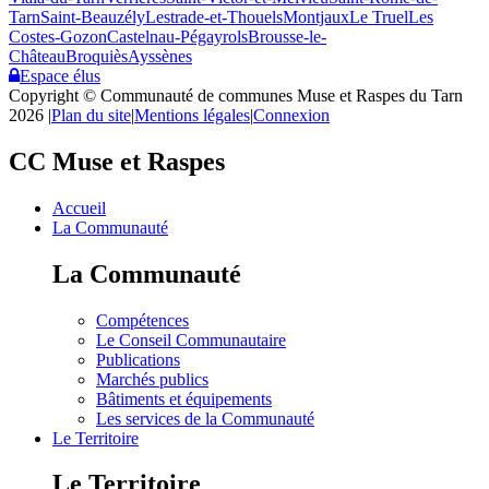
Tarn
Saint-Beauzély
Lestrade-et-Thouels
Montjaux
Le Truel
Les
Costes-Gozon
Castelnau-Pégayrols
Brousse-le-
Château
Broquiès
Ayssènes
Espace élus
Copyright © Communauté de communes Muse et Raspes du Tarn
2026
|
Plan du site
|
Mentions légales
|
Connexion
CC Muse et Raspes
Accueil
La Communauté
La Communauté
Compétences
Le Conseil Communautaire
Publications
Marchés publics
Bâtiments et équipements
Les services de la Communauté
Le Territoire
Le Territoire