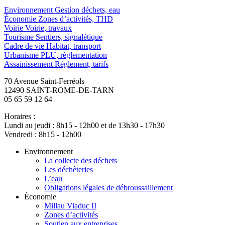
Environnement
Gestion déchets, eau
Économie
Zones d’activités, THD
Voirie
Voirie, travaux
Tourisme
Sentiers, signalétique
Cadre de vie
Habitat, transport
Urbanisme
PLU, règlementation
Assainissement
Règlement, tarifs
70 Avenue Saint-Ferréols
12490 SAINT-ROME-DE-TARN
05 65 59 12 64
Horaires :
Lundi au jeudi : 8h15 - 12h00 et de 13h30 - 17h30
Vendredi : 8h15 - 12h00
Environnement
La collecte des déchets
Les déchèteries
L’eau
Obligations légales de débroussaillement
Économie
Millau Viaduc II
Zones d’activités
Soutien aux entreprises