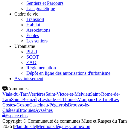
Sentiers et Parcours
La signalétique
Cadre de vie
Transport
Habitat
Associations
Écoles
Les seniors
Urbanisme
PLUI
SCOT
ZAD
Règlementation
Dépôt en ligne des autorisations d'urbanisme
Assainissement
Communes
Viala-du-Tarn
Verrières
Saint-Victor-et-Melvieu
Saint-Rome-de-
Tarn
Saint-Beauzély
Lestrade-et-Thouels
Montjaux
Le Truel
Les
Costes-Gozon
Castelnau-Pégayrols
Brousse-le-
Château
Broquiès
Ayssènes
Espace élus
Copyright © Communauté de communes Muse et Raspes du Tarn
2026
|
Plan du site
|
Mentions légales
|
Connexion