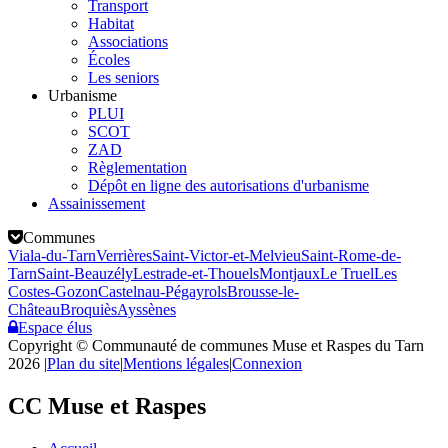
Transport
Habitat
Associations
Écoles
Les seniors
Urbanisme
PLUI
SCOT
ZAD
Règlementation
Dépôt en ligne des autorisations d'urbanisme
Assainissement
Communes
Viala-du-Tarn
Verrières
Saint-Victor-et-Melvieu
Saint-Rome-de-
Tarn
Saint-Beauzély
Lestrade-et-Thouels
Montjaux
Le Truel
Les
Costes-Gozon
Castelnau-Pégayrols
Brousse-le-
Château
Broquiès
Ayssènes
Espace élus
Copyright © Communauté de communes Muse et Raspes du Tarn
2026
|
Plan du site
|
Mentions légales
|
Connexion
CC Muse et Raspes