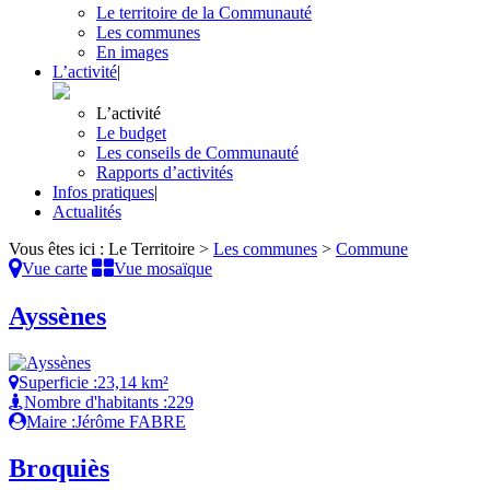
Le territoire de la Communauté
Les communes
En images
L’activité
|
L’activité
Le budget
Les conseils de Communauté
Rapports d’activités
Infos pratiques
|
Actualités
Vous êtes ici :
Le Territoire
>
Les communes
>
Commune
Vue carte
Vue mosaïque
Ayssènes
Superficie :
23,14 km²
Nombre d'habitants :
229
Maire :
Jérôme FABRE
Broquiès