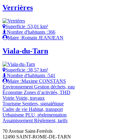
Verrières
Superficie :
53,01 km²
Nombre d'habitants :
366
Maire :
Romain JEANJEAN
Viala-du-Tarn
Superficie :
38,57 km²
Nombre d'habitants :
541
Maire :
Maxime CONSTANS
Environnement
Gestion déchets, eau
Économie
Zones d’activités, THD
Voirie
Voirie, travaux
Tourisme
Sentiers, signalétique
Cadre de vie
Habitat, transport
Urbanisme
PLU, règlementation
Assainissement
Règlement, tarifs
70 Avenue Saint-Ferréols
12490 SAINT-ROME-DE-TARN