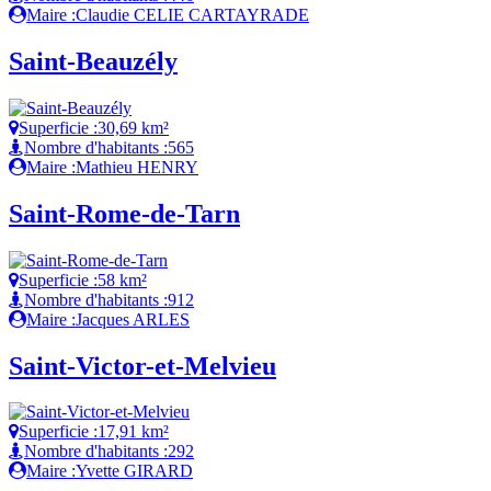
Maire :
Claudie CELIE CARTAYRADE
Saint-Beauzély
Superficie :
30,69 km²
Nombre d'habitants :
565
Maire :
Mathieu HENRY
Saint-Rome-de-Tarn
Superficie :
58 km²
Nombre d'habitants :
912
Maire :
Jacques ARLES
Saint-Victor-et-Melvieu
Superficie :
17,91 km²
Nombre d'habitants :
292
Maire :
Yvette GIRARD