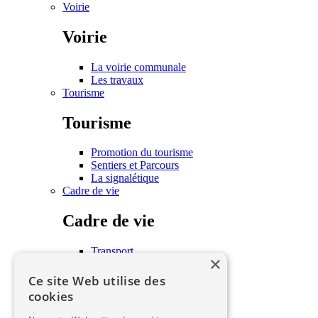
Voirie
Voirie
La voirie communale
Les travaux
Tourisme
Tourisme
Promotion du tourisme
Sentiers et Parcours
La signalétique
Cadre de vie
Cadre de vie
Transport
×
Habitat
Associations
Ce site Web utilise des
Écoles
cookies
Les seniors
Urbanisme