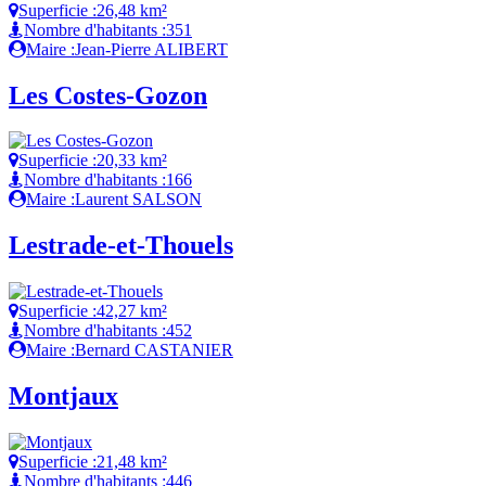
Superficie :
26,48 km²
Nombre d'habitants :
351
Maire :
Jean-Pierre ALIBERT
Les Costes-Gozon
Superficie :
20,33 km²
Nombre d'habitants :
166
Maire :
Laurent SALSON
Lestrade-et-Thouels
Superficie :
42,27 km²
Nombre d'habitants :
452
Maire :
Bernard CASTANIER
Montjaux
Superficie :
21,48 km²
Nombre d'habitants :
446