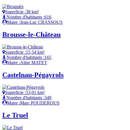
Superficie :
38 km²
Nombre d'habitants :
616
Maire :
Jean-Luc CRASSOUS
Brousse-le-Château
Superficie :
15,54 km²
Nombre d'habitants :
165
Maire :
Aline MATET
Castelnau-Pégayrols
Superficie :
53,01 km²
Nombre d'habitants :
349
Maire :
Marc POUDEROUS
Le Truel