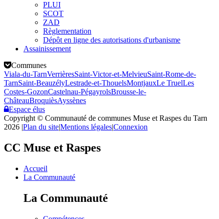
PLUI
SCOT
ZAD
Règlementation
Dépôt en ligne des autorisations d'urbanisme
Assainissement
Communes
Viala-du-Tarn
Verrières
Saint-Victor-et-Melvieu
Saint-Rome-de-
Tarn
Saint-Beauzély
Lestrade-et-Thouels
Montjaux
Le Truel
Les
Costes-Gozon
Castelnau-Pégayrols
Brousse-le-
Château
Broquiès
Ayssènes
Espace élus
Copyright © Communauté de communes Muse et Raspes du Tarn
2026
|
Plan du site
|
Mentions légales
|
Connexion
CC Muse et Raspes
Accueil
La Communauté
La Communauté
Compétences