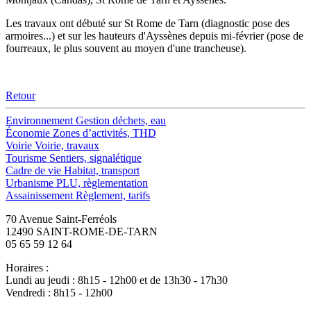
Les travaux ont débuté sur St Rome de Tarn (diagnostic pose des
armoires...) et sur les hauteurs d'Ayssènes depuis mi-février (pose de
fourreaux, le plus souvent au moyen d'une trancheuse).
Retour
Environnement
Gestion déchets, eau
Économie
Zones d’activités, THD
Voirie
Voirie, travaux
Tourisme
Sentiers, signalétique
Cadre de vie
Habitat, transport
Urbanisme
PLU, règlementation
Assainissement
Règlement, tarifs
70 Avenue Saint-Ferréols
12490 SAINT-ROME-DE-TARN
05 65 59 12 64
Horaires :
Lundi au jeudi : 8h15 - 12h00 et de 13h30 - 17h30
Vendredi : 8h15 - 12h00