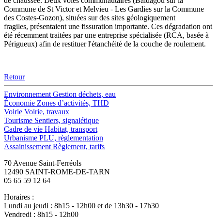
de chaussée. Deux voies communautaires (Baldagou sur la
Commune de St Victor et Melvieu - Les Gardies sur la Commune
des Costes-Gozon), situées sur des sites géologiquement
fragiles, présentaient une fissuration importante. Ces dégradation ont
été récemment traitées par une entreprise spécialisée (RCA, basée à
Périgueux) afin de restituer l'étanchéité de la couche de roulement.
Retour
Environnement
Gestion déchets, eau
Économie
Zones d’activités, THD
Voirie
Voirie, travaux
Tourisme
Sentiers, signalétique
Cadre de vie
Habitat, transport
Urbanisme
PLU, règlementation
Assainissement
Règlement, tarifs
70 Avenue Saint-Ferréols
12490 SAINT-ROME-DE-TARN
05 65 59 12 64
Horaires :
Lundi au jeudi : 8h15 - 12h00 et de 13h30 - 17h30
Vendredi : 8h15 - 12h00