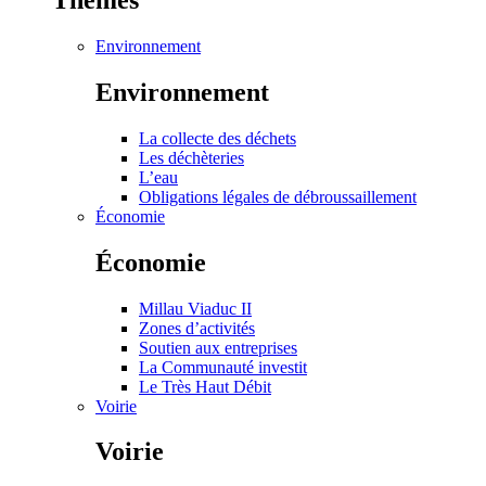
Thèmes
Environnement
Environnement
La collecte des déchets
Les déchèteries
L’eau
Obligations légales de débroussaillement
Économie
Économie
Millau Viaduc II
Zones d’activités
Soutien aux entreprises
La Communauté investit
Le Très Haut Débit
Voirie
Voirie