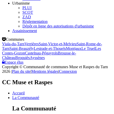
Urbanisme
PLUI
SCOT
ZAD
Règlementation
Dépôt en ligne des autorisations d'urbanisme
Assainissement
Communes
Viala-du-Tarn
Verrières
Saint-Victor-et-Melvieu
Saint-Rome-de-
Tarn
Saint-Beauzély
Lestrade-et-Thouels
Montjaux
Le Truel
Les
Costes-Gozon
Castelnau-Pégayrols
Brousse-le-
Château
Broquiès
Ayssènes
Espace élus
Copyright © Communauté de communes Muse et Raspes du Tarn
2026
|
Plan du site
|
Mentions légales
|
Connexion
CC Muse et Raspes
Accueil
La Communauté
La Communauté