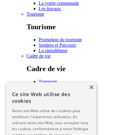
La voirie communale
Les travaux
Tourisme
Tourisme
Promotion du tourisme
Sentiers et Parcours
La signalétique
Cadre de vie
Cadre de vie
Transport
×
Habitat
Associations
Ce site Web utilise des
Écoles
cookies
Les seniors
Urbanisme
Notre site Web utilise des cookies pour
améliorer l'expérience utilisateur. En
Urbanisme
utilisant notre site Web, vous acceptez tous
les cookies conformément à notre Politique
PLUI
relative aux cookies.
En savoir plus