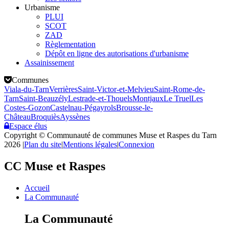
Urbanisme
PLUI
SCOT
ZAD
Règlementation
Dépôt en ligne des autorisations d'urbanisme
Assainissement
Communes
Viala-du-Tarn
Verrières
Saint-Victor-et-Melvieu
Saint-Rome-de-
Tarn
Saint-Beauzély
Lestrade-et-Thouels
Montjaux
Le Truel
Les
Costes-Gozon
Castelnau-Pégayrols
Brousse-le-
Château
Broquiès
Ayssènes
Espace élus
Copyright © Communauté de communes Muse et Raspes du Tarn
2026
|
Plan du site
|
Mentions légales
|
Connexion
CC Muse et Raspes
Accueil
La Communauté
La Communauté