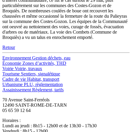
d'intérêt communautaire; ce fût le cas surtout le 29 mai, plus
particulièrement sur les communes des Costes-Gozon et de
Broquiès. De nombreuses coulées de boue ont recouvert les
chaussées et même occasionné la fermeture de la route du Palieyras
sur la commune des Costes-Gozon. Les équipes de la Communauté
ont oeuvré au nettoiement des voies, curage de fossés, évacuation
d'arbres ou de matériaux. La voie des Combets (Commune de
Broquiès) a vu un talus en enrochement emporté.
Retour
Environnement
Gestion déchets, eau
Économie
Zones d’activités, THD
Voirie
Voirie, travaux
Tourisme
Sentiers, signalétique
Cadre de vie
Habitat, transport
Urbanisme
PLU, règlementation
Assainissement
Règlement, tarifs
70 Avenue Saint-Ferréols
12490 SAINT-ROME-DE-TARN
05 65 59 12 64
Horaires :
Lundi au jeudi : 8h15 - 12h00 et de 13h30 - 17h30
Vendredi : 8h15 - 12h00