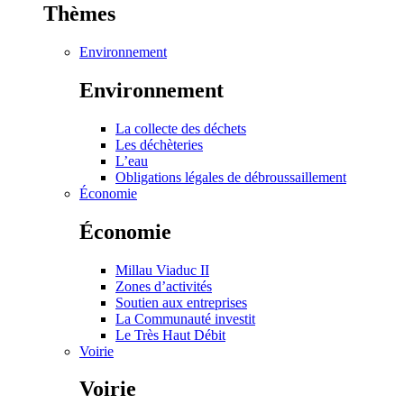
Thèmes
Environnement
Environnement
La collecte des déchets
Les déchèteries
L’eau
Obligations légales de débroussaillement
Économie
Économie
Millau Viaduc II
Zones d’activités
Soutien aux entreprises
La Communauté investit
Le Très Haut Débit
Voirie
Voirie