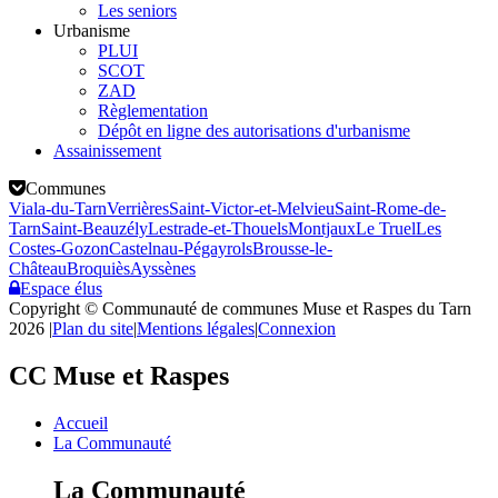
Les seniors
Urbanisme
PLUI
SCOT
ZAD
Règlementation
Dépôt en ligne des autorisations d'urbanisme
Assainissement
Communes
Viala-du-Tarn
Verrières
Saint-Victor-et-Melvieu
Saint-Rome-de-
Tarn
Saint-Beauzély
Lestrade-et-Thouels
Montjaux
Le Truel
Les
Costes-Gozon
Castelnau-Pégayrols
Brousse-le-
Château
Broquiès
Ayssènes
Espace élus
Copyright © Communauté de communes Muse et Raspes du Tarn
2026
|
Plan du site
|
Mentions légales
|
Connexion
CC Muse et Raspes
Accueil
La Communauté
La Communauté