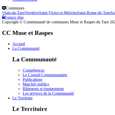
Communes
Viala-du-Tarn
Verrières
Saint-Victor-et-Melvieu
Saint-Rome-de-Tarn
Sa
Espace élus
Copyright © Communauté de communes Muse et Raspes du Tarn 20
CC Muse et Raspes
Accueil
La Communauté
La Communauté
Compétences
Le Conseil Communautaire
Publications
Marchés publics
Bâtiments et équipements
Les services de la Communauté
Le Territoire
Le Territoire