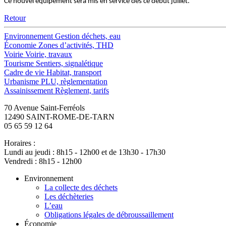
Ce nouvel équipement sera mis en service dès ce début juillet.
Retour
Environnement
Gestion déchets, eau
Économie
Zones d’activités, THD
Voirie
Voirie, travaux
Tourisme
Sentiers, signalétique
Cadre de vie
Habitat, transport
Urbanisme
PLU, règlementation
Assainissement
Règlement, tarifs
70 Avenue Saint-Ferréols
12490 SAINT-ROME-DE-TARN
05 65 59 12 64
Horaires :
Lundi au jeudi : 8h15 - 12h00 et de 13h30 - 17h30
Vendredi : 8h15 - 12h00
Environnement
La collecte des déchets
Les déchèteries
L’eau
Obligations légales de débroussaillement
Économie