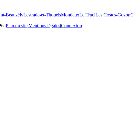
int-Beauzély
Lestrade-et-Thouels
Montjaux
Le Truel
Les Costes-Gozon
C
26
|
Plan du site
|
Mentions légales
|
Connexion