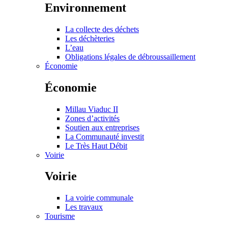
Environnement
La collecte des déchets
Les déchèteries
L’eau
Obligations légales de débroussaillement
Économie
Économie
Millau Viaduc II
Zones d’activités
Soutien aux entreprises
La Communauté investit
Le Très Haut Débit
Voirie
Voirie
La voirie communale
Les travaux
Tourisme