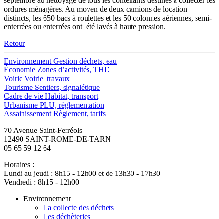
septembre au nettoyage de tous les contenants destinés à collecter les
ordures ménagères. Au moyen de deux camions de location
distincts, les 650 bacs à roulettes et les 50 colonnes aériennes, semi-
enterrées ou enterrées ont été lavés à haute pression.
Retour
Environnement
Gestion déchets, eau
Économie
Zones d’activités, THD
Voirie
Voirie, travaux
Tourisme
Sentiers, signalétique
Cadre de vie
Habitat, transport
Urbanisme
PLU, règlementation
Assainissement
Règlement, tarifs
70 Avenue Saint-Ferréols
12490 SAINT-ROME-DE-TARN
05 65 59 12 64
Horaires :
Lundi au jeudi : 8h15 - 12h00 et de 13h30 - 17h30
Vendredi : 8h15 - 12h00
Environnement
La collecte des déchets
Les déchèteries