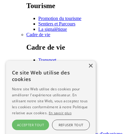
Tourisme
Promotion du tourisme
Sentiers et Parcours
La signalétique
Cadre de vie
Cadre de vie
Transport
×
Habitat
Associations
Ce site Web utilise des
Écoles
cookies
Les seniors
Urbanisme
Notre site Web utilise des cookies pour
améliorer l'expérience utilisateur. En
Urbanisme
utilisant notre site Web, vous acceptez tous
les cookies conformément à notre Politique
PLUI
relative aux cookies.
En savoir plus
SCOT
ZAD
ACCEPTER TOUT
REFUSER TOUT
Règlementation
Dépôt en ligne des autorisations d'urbanisme