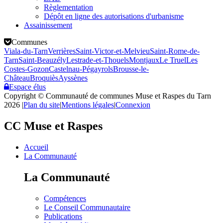
Règlementation
Dépôt en ligne des autorisations d'urbanisme
Assainissement
Communes
Viala-du-Tarn
Verrières
Saint-Victor-et-Melvieu
Saint-Rome-de-
Tarn
Saint-Beauzély
Lestrade-et-Thouels
Montjaux
Le Truel
Les
Costes-Gozon
Castelnau-Pégayrols
Brousse-le-
Château
Broquiès
Ayssènes
Espace élus
Copyright © Communauté de communes Muse et Raspes du Tarn
2026
|
Plan du site
|
Mentions légales
|
Connexion
CC Muse et Raspes
Accueil
La Communauté
La Communauté
Compétences
Le Conseil Communautaire
Publications