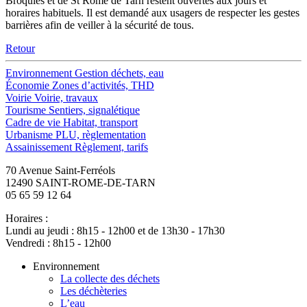
Broquiès et de St Rome de Tarn restent ouvertes aux jours et
horaires habituels. Il est demandé aux usagers de respecter les gestes
barrières afin de veiller à la sécurité de tous.
Retour
Environnement
Gestion déchets, eau
Économie
Zones d’activités, THD
Voirie
Voirie, travaux
Tourisme
Sentiers, signalétique
Cadre de vie
Habitat, transport
Urbanisme
PLU, règlementation
Assainissement
Règlement, tarifs
70 Avenue Saint-Ferréols
12490 SAINT-ROME-DE-TARN
05 65 59 12 64
Horaires :
Lundi au jeudi : 8h15 - 12h00 et de 13h30 - 17h30
Vendredi : 8h15 - 12h00
Environnement
La collecte des déchets
Les déchèteries
L’eau