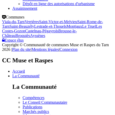
Dépôt en ligne des autorisations d'urbanisme
Assainissement
Communes
Viala-du-Tarn
Verrières
Saint-Victor-et-Melvieu
Saint-Rome-de-
Tarn
Saint-Beauzély
Lestrade-et-Thouels
Montjaux
Le Truel
Les
Costes-Gozon
Castelnau-Pégayrols
Brousse-le-
Château
Broquiès
Ayssènes
Espace élus
Copyright © Communauté de communes Muse et Raspes du Tarn
2026
|
Plan du site
|
Mentions légales
|
Connexion
CC Muse et Raspes
Accueil
La Communauté
La Communauté
Compétences
Le Conseil Communautaire
Publications
Marchés publics