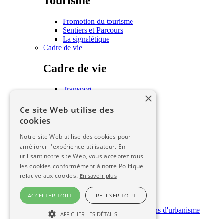
Tourisme
Promotion du tourisme
Sentiers et Parcours
La signalétique
Cadre de vie
Cadre de vie
Transport
×
Habitat
Associations
Ce site Web utilise des
Écoles
cookies
Les seniors
Urbanisme
Notre site Web utilise des cookies pour
améliorer l'expérience utilisateur. En
Urbanisme
utilisant notre site Web, vous acceptez tous
les cookies conformément à notre Politique
PLUI
relative aux cookies.
En savoir plus
SCOT
ZAD
ACCEPTER TOUT
REFUSER TOUT
Règlementation
Dépôt en ligne des autorisations d'urbanisme
AFFICHER LES DÉTAILS
Infos pratiques