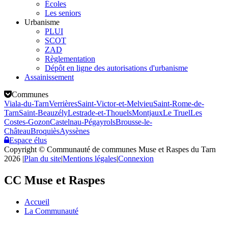
Écoles
Les seniors
Urbanisme
PLUI
SCOT
ZAD
Règlementation
Dépôt en ligne des autorisations d'urbanisme
Assainissement
Communes
Viala-du-Tarn
Verrières
Saint-Victor-et-Melvieu
Saint-Rome-de-
Tarn
Saint-Beauzély
Lestrade-et-Thouels
Montjaux
Le Truel
Les
Costes-Gozon
Castelnau-Pégayrols
Brousse-le-
Château
Broquiès
Ayssènes
Espace élus
Copyright © Communauté de communes Muse et Raspes du Tarn
2026
|
Plan du site
|
Mentions légales
|
Connexion
CC Muse et Raspes
Accueil
La Communauté